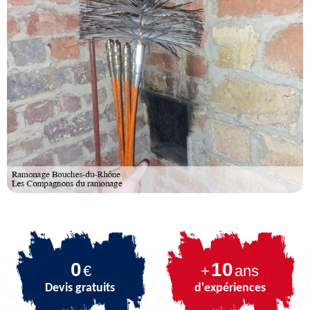
0
10
€
+
ans
Devis gratuits
d'expériences