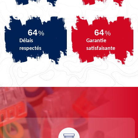
79
79
%
%
Délais
Garantie
respectés
satisfaisante