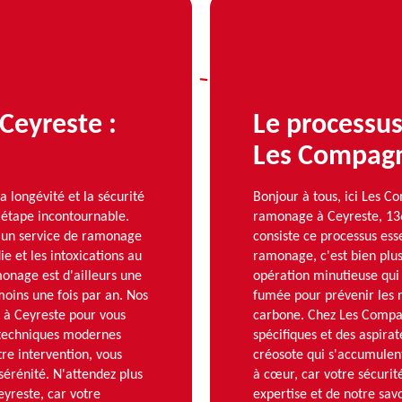
Ceyreste :
Le processu
Les Compag
a longévité et la sécurité
Bonjour à tous, ici Les 
 étape incontournable.
ramonage à Ceyreste, 136
 un service de ramonage
consiste ce processus esse
ie et les intoxications au
ramonage, c'est bien plu
onage est d'ailleurs une
opération minutieuse qui
moins une fois par an. Nos
fumée pour prévenir les r
à Ceyreste pour vous
carbone. Chez Les Compag
es techniques modernes
spécifiques et des aspirat
re intervention, vous
créosote qui s'accumulent
sérénité. N'attendez plus
à cœur, car votre sécurit
yreste, car votre
expertise et de notre sav