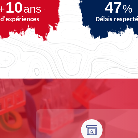
10
67
+
ans
%
d'expériences
Délais respect