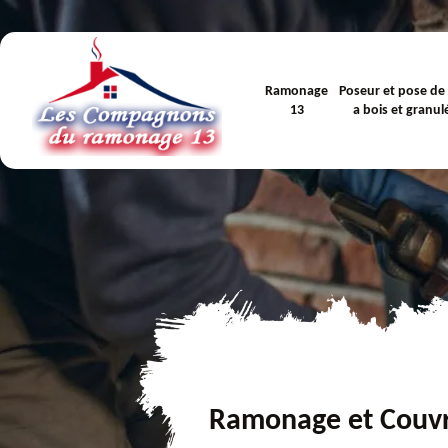
Ramonage
Poseur et pose de
13
a bois et granul
Ramonage et Couv