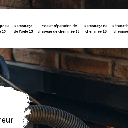
 poele
Ramonage
Pose et réparation de
Ramonage de
Réparati
é 13
de Poele 13
chapeau de cheminée 13
cheminée 13
cheminé
reur