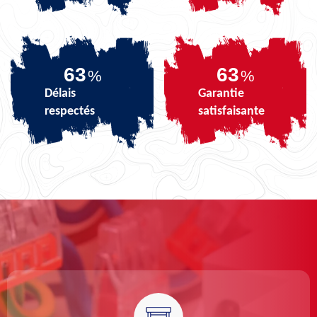
79
79
%
%
Délais
Garantie
respectés
satisfaisante