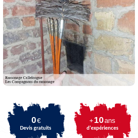
0
10
€
+
ans
Devis gratuits
d'expériences