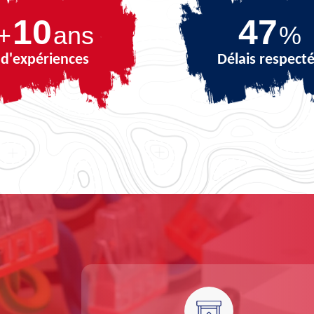
10
64
+
ans
%
d'expériences
Délais respect