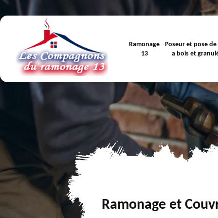
Ramonage
Poseur et pose de
13
a bois et granul
Ramonage et Couv