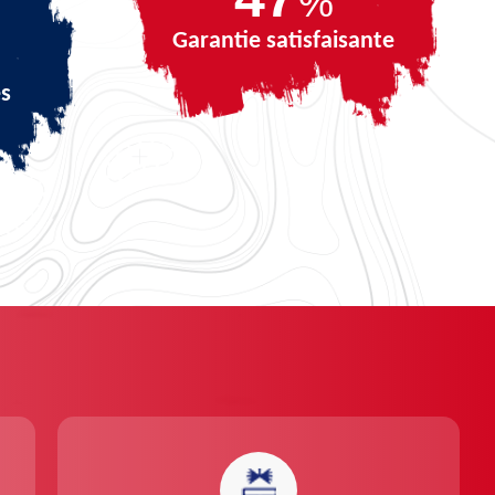
%
Garantie satisfaisante
és