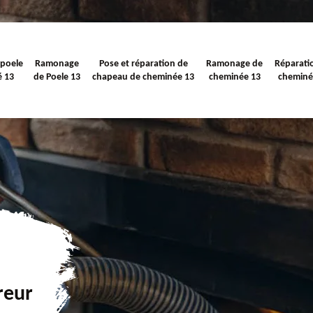
 poele
Ramonage
Pose et réparation de
Ramonage de
Réparati
é 13
de Poele 13
chapeau de cheminée 13
cheminée 13
cheminé
reur