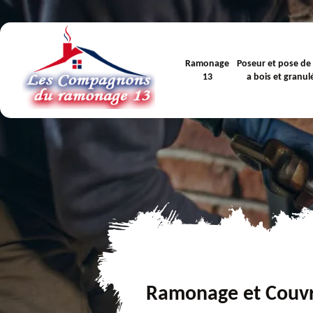
Ramonage
Poseur et pose de
13
a bois et granul
Ramonage et Couv