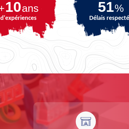
10
72
+
ans
%
d'expériences
Délais respect