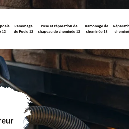
 poele
Ramonage
Pose et réparation de
Ramonage de
Réparati
é 13
de Poele 13
chapeau de cheminée 13
cheminée 13
cheminé
reur