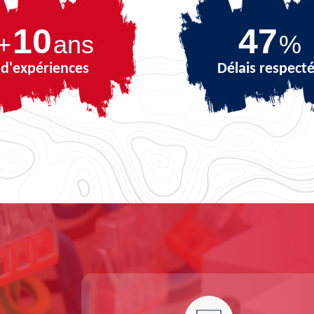
10
64
+
ans
%
d'expériences
Délais respect