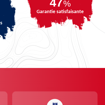
64
%
Garantie satisfaisante
és