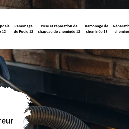
 poele
Ramonage
Pose et réparation de
Ramonage de
Réparati
é 13
de Poele 13
chapeau de cheminée 13
cheminée 13
cheminé
reur