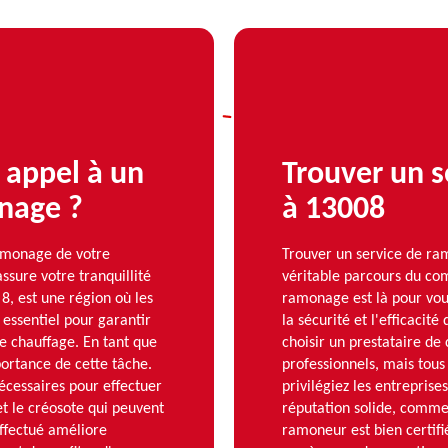
e appel à un
Trouver un s
onage ?
à 13008
ramonage de votre
Trouver un service de ra
ssure votre tranquillité
véritable parcours du c
 8, est une région où les
ramonage est là pour vous
 essentiel pour garantir
la sécurité et l'efficacit
de chauffage. En tant que
choisir un prestataire de
rtance de cette tâche.
professionnels, mais tous
écessaires pour effectuer
privilégiez les entrepris
et le créosote qui peuvent
réputation solide, comm
ffectué améliore
ramoneur est bien certifié