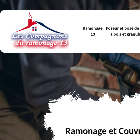
Ramonage
Poseur et pose de
13
a bois et granul
Ramonage et Couv