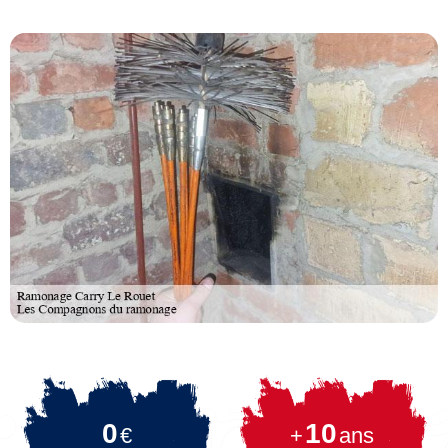
0
10
€
+
ans