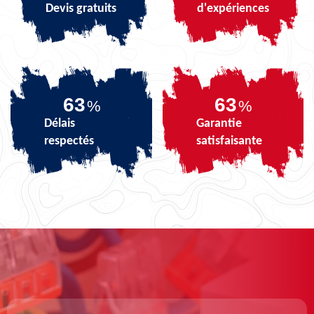
Devis gratuits
d'expériences
79
79
%
%
Délais
Garantie
respectés
satisfaisante