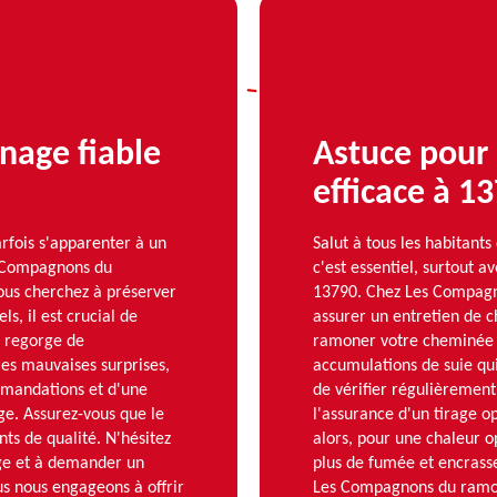
nage fiable
Astuce pour
efficace à 1
rfois s'apparenter à un
Salut à tous les habitant
s Compagnons du
c'est essentiel, surtout av
vous cherchez à préserver
13790. Chez Les Compagn
ls, il est crucial de
assurer un entretien de 
0 regorge de
ramoner votre cheminée a
les mauvaises surprises,
accumulations de suie qui
ommandations et d'une
de vérifier régulièrement 
e. Assurez-vous que le
l'assurance d'un tirage op
nts de qualité. N'hésitez
alors, pour une chaleur o
age et à demander un
plus de fumée et encrasse 
s nous engageons à offrir
Les Compagnons du ramon