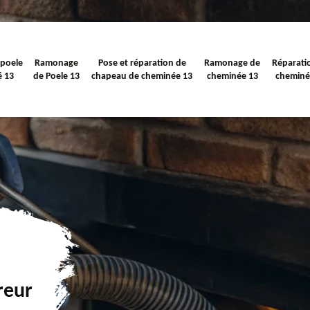
 poele
Ramonage
Pose et réparation de
Ramonage de
Réparati
é 13
de Poele 13
chapeau de cheminée 13
cheminée 13
cheminé
reur