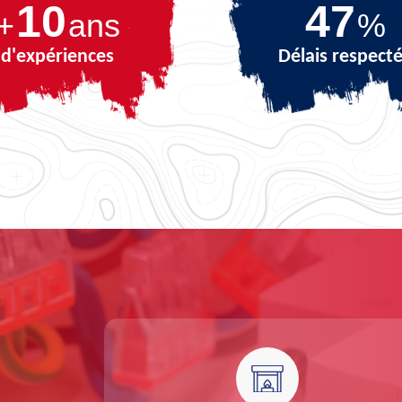
10
67
+
ans
%
d'expériences
Délais respect