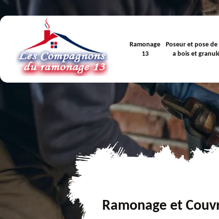
Ramonage
Poseur et pose de
13
a bois et granul
Ramonage et Couv