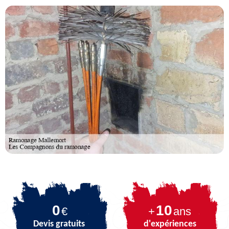
0
10
€
+
ans
Devis gratuits
d'expériences