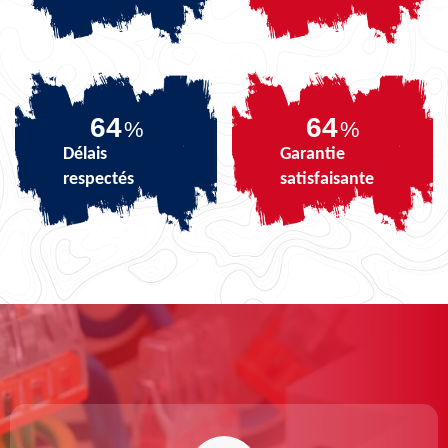
80
80
%
%
Délais
Garantie
respectés
satisfaisante