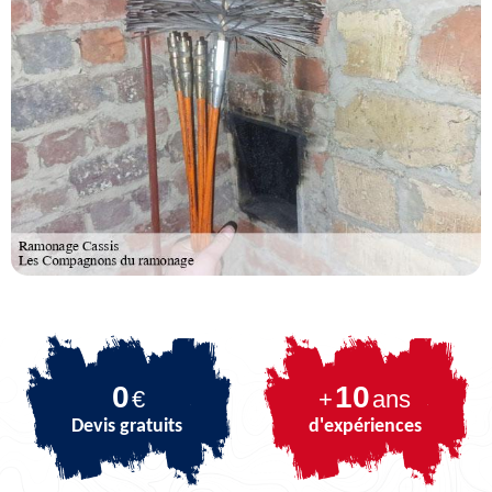
0
10
€
+
ans
Devis gratuits
d'expériences