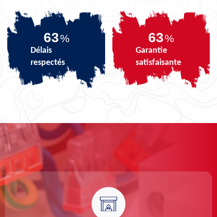
79
79
%
%
Délais
Garantie
respectés
satisfaisante