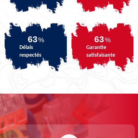
79
79
%
%
Délais
Garantie
respectés
satisfaisante