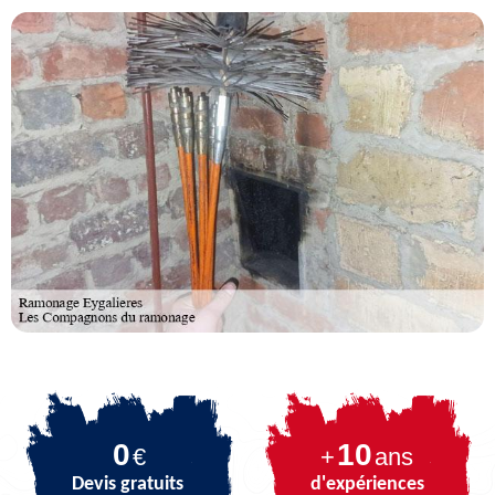
0
10
€
+
ans
Devis gratuits
d'expériences