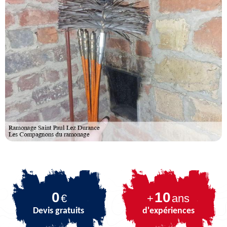
0
10
€
+
ans
Devis gratuits
d'expériences