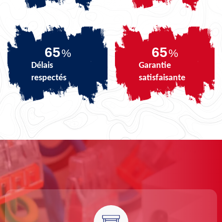
81
81
%
%
Délais
Garantie
respectés
satisfaisante