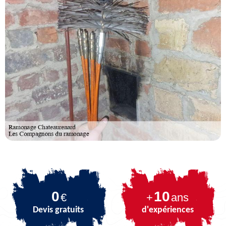
0
10
€
+
ans
Devis gratuits
d'expériences