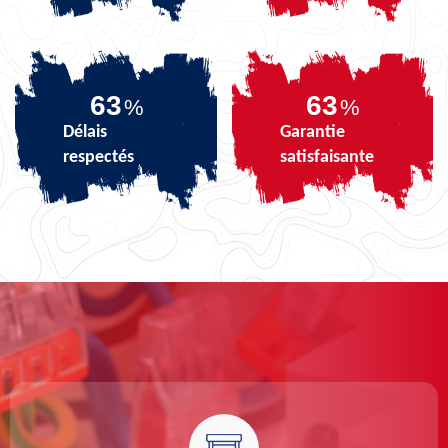
79
79
%
%
Délais
Garantie
respectés
satisfaisante