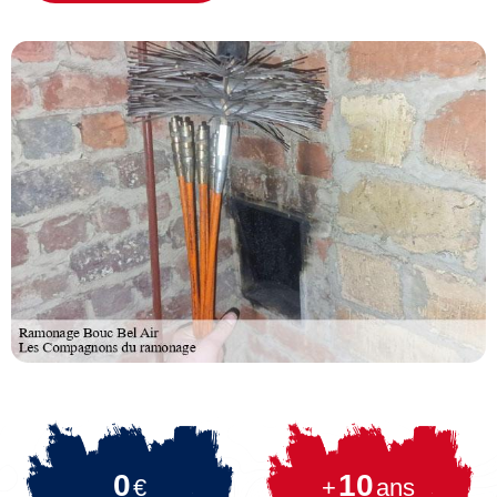
0
10
€
+
ans