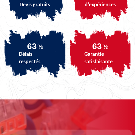
Devis gratuits
d'expériences
79
79
%
%
Délais
Garantie
respectés
satisfaisante