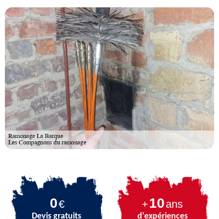
0
10
€
+
ans
Devis gratuits
d'expériences