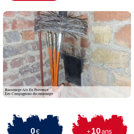
0
10
€
+
ans