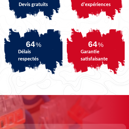
Devis gratuits
d'expériences
80
80
%
%
Délais
Garantie
respectés
satisfaisante