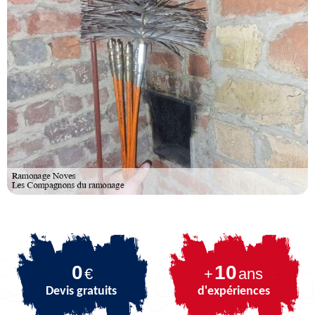
0
10
€
+
ans
Devis gratuits
d'expériences