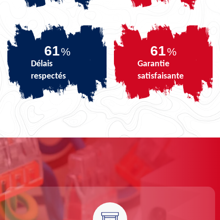
73
73
%
%
Délais
Garantie
respectés
satisfaisante