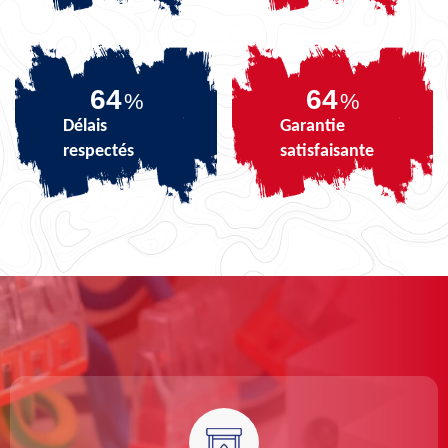
80
80
%
%
Délais
Garantie
respectés
satisfaisante