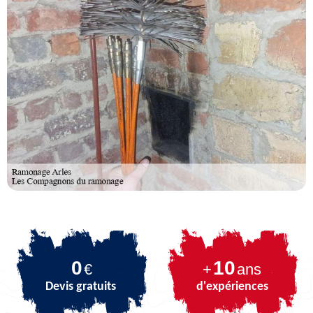
0
10
€
+
ans
Devis gratuits
d'expériences