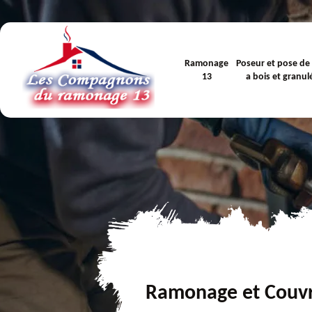
Ramonage
Poseur et pose de
13
a bois et granul
Ramonage et Couv