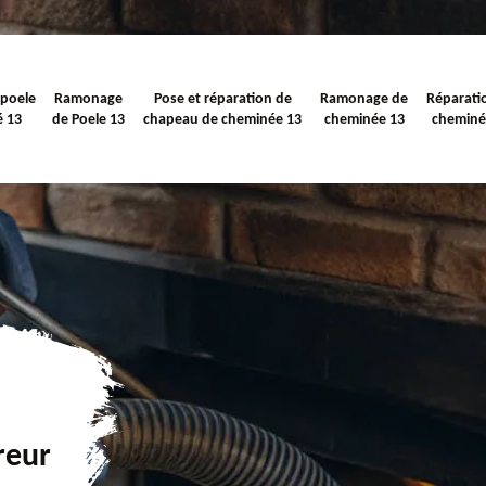
 poele
Ramonage
Pose et réparation de
Ramonage de
Réparati
é 13
de Poele 13
chapeau de cheminée 13
cheminée 13
cheminé
reur