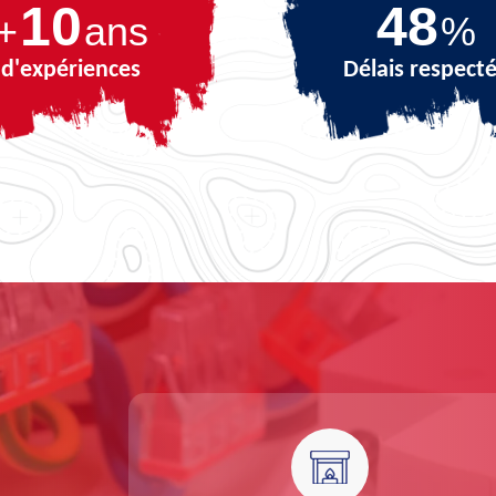
10
69
+
ans
%
d'expériences
Délais respect