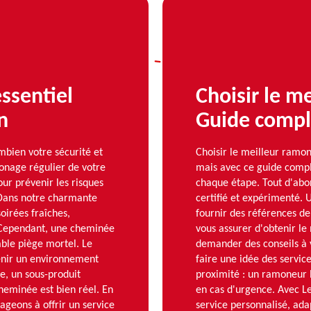
ssentiel
Choisir le m
n
Guide compl
ien votre sécurité et
Choisir le meilleur ramon
monage régulier de votre
mais avec ce guide com
ur prévenir les risques
chaque étape. Tout d'abor
 Dans notre charmante
certifié et expérimenté.
soirées fraîches,
fournir des références de 
. Cependant, une cheminée
vous assurer d'obtenir le 
able piège mortel. Le
demander des conseils à v
enir un environnement
faire une idée des servic
e, un sous-produit
proximité : un ramoneur 
heminée est bien réel. En
en cas d'urgence. Avec L
eons à offrir un service
service personnalisé, adap