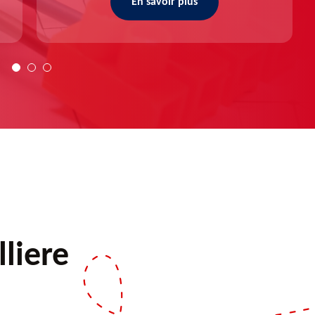
En savoir plus
liere