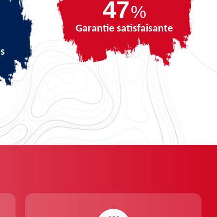
68
%
Garantie satisfaisante
és