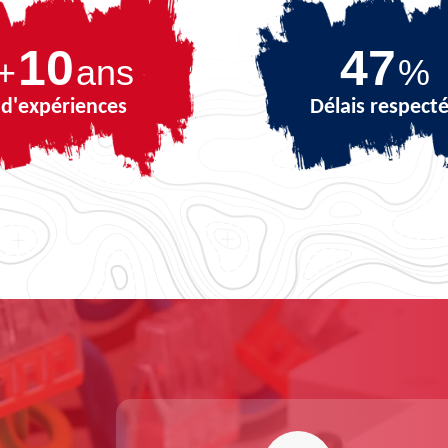
10
68
+
ans
%
d'expériences
Délais respect