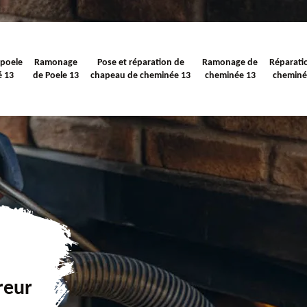
 poele
Ramonage
Pose et réparation de
Ramonage de
Réparati
é 13
de Poele 13
chapeau de cheminée 13
cheminée 13
cheminé
reur