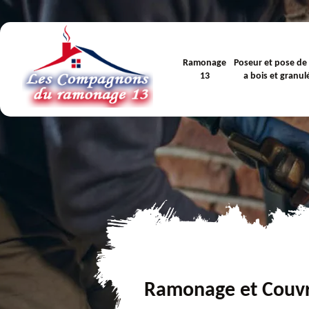
Ramonage
Poseur et pose de
13
a bois et granul
Ramonage et Couv