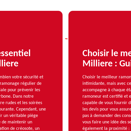
ssentiel
Choisir le m
liere
Milliere : G
ien votre sécurité et
Choisir le meilleur ramon
e ramonage régulier de
intimidante, mais avec 
ale pour prévenir les
accompagne à chaque étape
arbone. Dans notre
ramoneur est certifié et
re rudes et les soirées
capable de vous fournir d
 courante. Cependant, une
les devis pour vous assure
r un véritable piège
pas à demander des consei
e de maintenir un
vous faire une idée des s
tion de créosote, un
également la proximité :