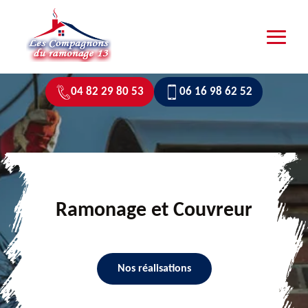
04 82 29 80 53
06 16 98 62 52
Ramonage et Couvreur
Nos réalisations