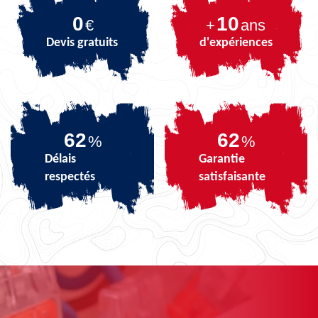
0
10
€
+
ans
Devis gratuits
d'expériences
75
75
%
%
Délais
Garantie
respectés
satisfaisante