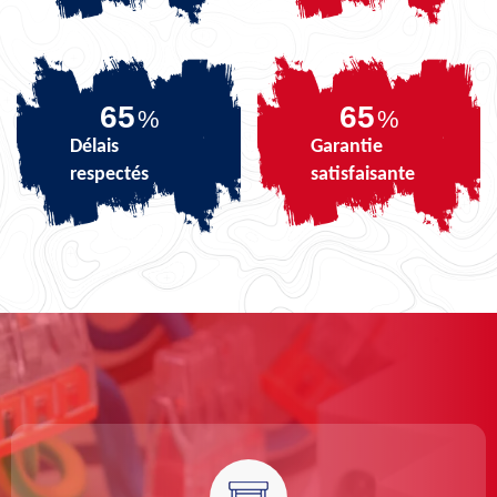
82
82
%
%
Délais
Garantie
respectés
satisfaisante