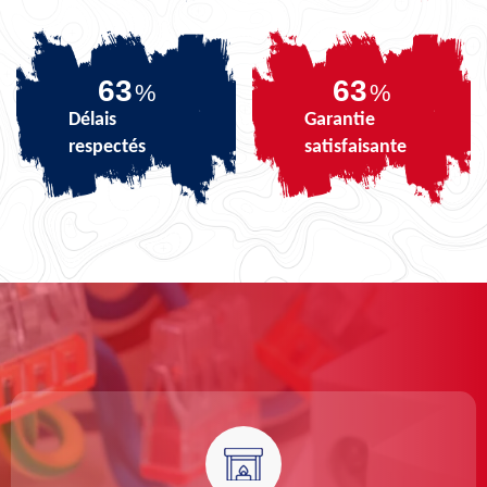
80
80
%
%
Délais
Garantie
respectés
satisfaisante