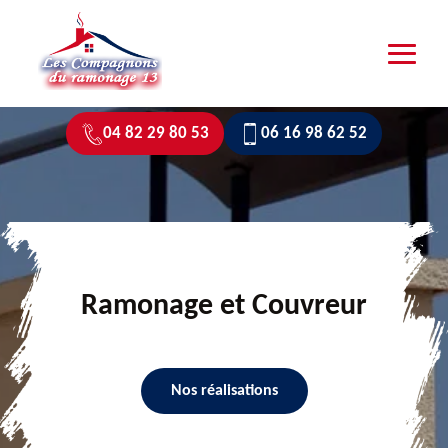
04 82 29 80 53
06 16 98 62 52
Ramonage et Couvreur
Nos réalisations