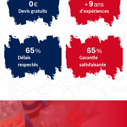
0
9
€
+
ans
Devis gratuits
d'expériences
79
79
%
%
Délais
Garantie
respectés
satisfaisante