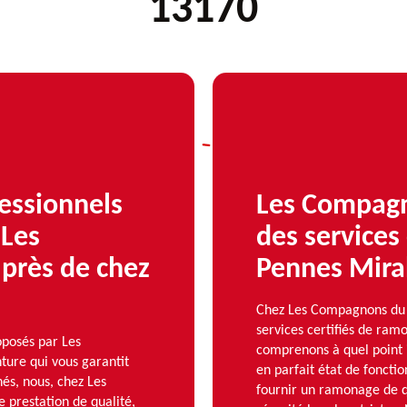
13170
fessionnels
Les Compagn
 Les
des services
près de chez
Pennes Mira
Chez Les Compagnons du 
services certifiés de ra
oposés par Les
comprenons à quel point i
ure qui vous garantit
en parfait état de fonct
nés, nous, chez Les
fournir un ramonage de q
prestation de qualité,