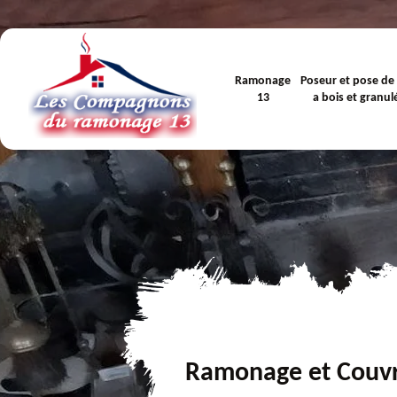
Ramonage
Poseur et pose de
13
a bois et granul
Ramonage et Couv