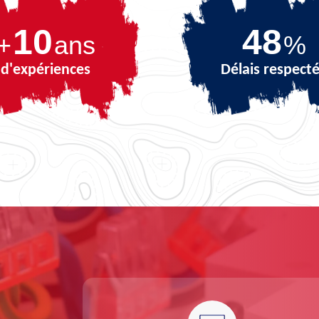
10
68
+
ans
%
d'expériences
Délais respect