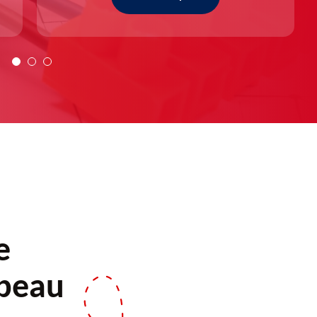
e
abeau