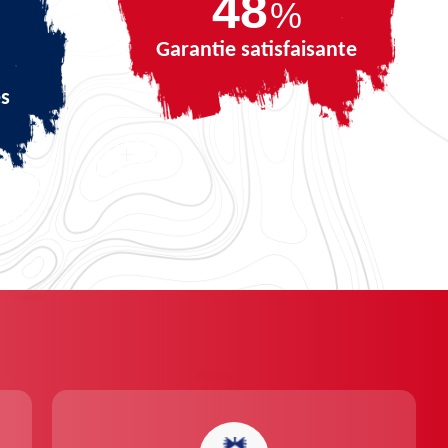
68
%
Garantie satisfaisante
és