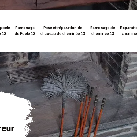
 poele
Ramonage
Pose et réparation de
Ramonage de
Réparati
é 13
de Poele 13
chapeau de cheminée 13
cheminée 13
cheminé
reur