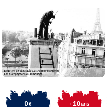
0
10
€
+
ans