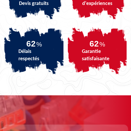
Devis gratuits
d'expériences
74
74
%
%
Délais
Garantie
respectés
satisfaisante