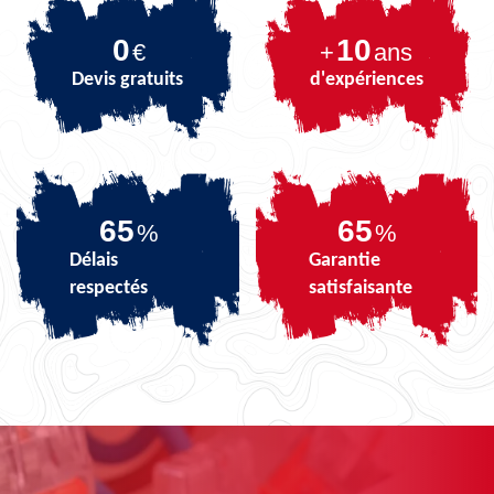
0
10
€
+
ans
Devis gratuits
d'expériences
81
81
%
%
Délais
Garantie
respectés
satisfaisante