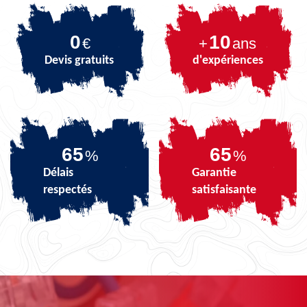
0
10
€
+
ans
Devis gratuits
d'expériences
81
81
%
%
Délais
Garantie
respectés
satisfaisante