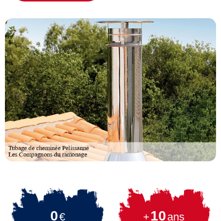
0
10
€
+
ans