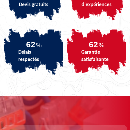
Devis gratuits
d'expériences
74
74
%
%
Délais
Garantie
respectés
satisfaisante