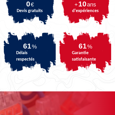
0
10
€
+
ans
Devis gratuits
d'expériences
74
74
%
%
Délais
Garantie
respectés
satisfaisante