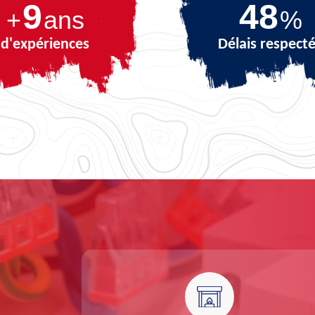
9
68
+
ans
%
d'expériences
Délais respect