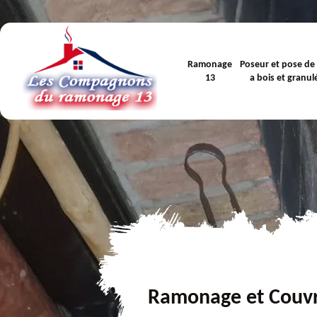
Ramonage
Poseur et pose de
13
a bois et granul
Ramonage et Couv