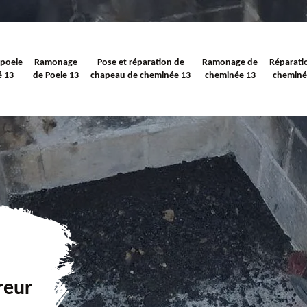
 poele
Ramonage
Pose et réparation de
Ramonage de
Réparati
é 13
de Poele 13
chapeau de cheminée 13
cheminée 13
cheminé
reur