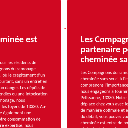
eminée est
Les Compagn
partenaire p
cheminée san
our les résidents de
pagnons du ramonage
Les Compagnons du ramon
, où le crépitement d’un
cheminée sans souci à P
urtant, sans un entretien
comprenons l'importance 
 un danger. Les dépôts de
nous engageons à fournir
endies ou une intoxication
Pelissanne, 13330. Notre
monage, nous
déplace chez vous avec l
 les foyers de 13330. Au-
de manière optimale et en
ure également une
du détail, vous pouvez vo
votre consommation de
cheminée est entre de bo
tre expertise, nous