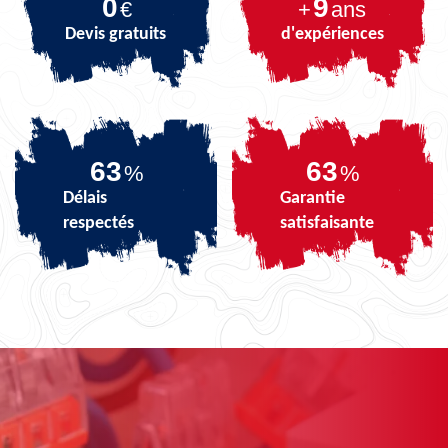
0
9
€
+
ans
Devis gratuits
d'expériences
78
78
%
%
Délais
Garantie
respectés
satisfaisante