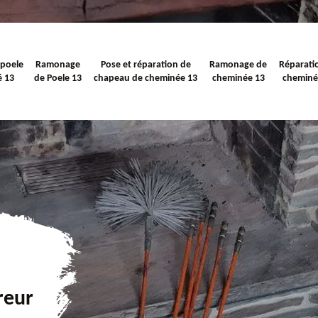
 poele
Ramonage
Pose et réparation de
Ramonage de
Réparati
é 13
de Poele 13
chapeau de cheminée 13
cheminée 13
cheminé
reur