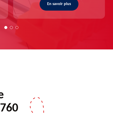
En savoir plus
e
3760