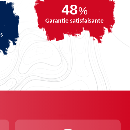
65
%
Garantie satisfaisante
és