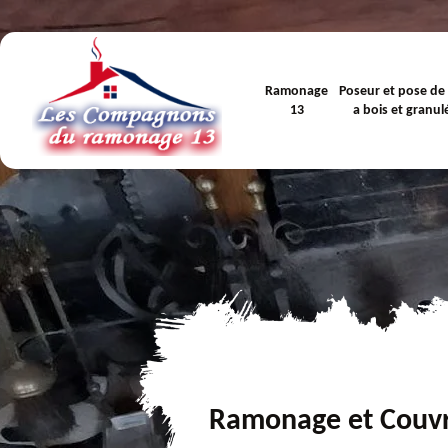
Ramonage
Poseur et pose de
13
a bois et granul
Ramonage et Couv