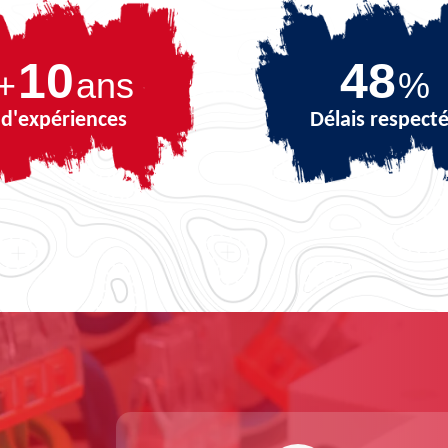
10
65
+
ans
%
d'expériences
Délais respect