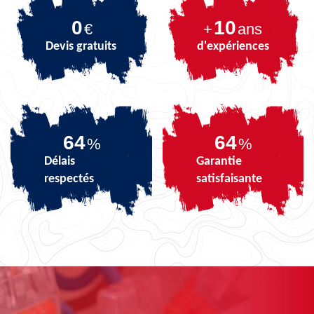
0
10
€
+
ans
Devis gratuits
d'expériences
80
80
%
%
Délais
Garantie
respectés
satisfaisante