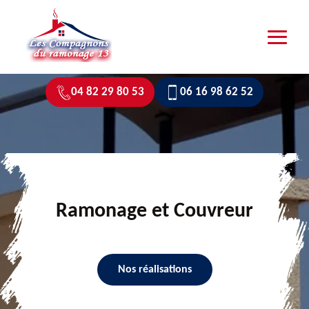
04 82 29 80 53
06 16 98 62 52
Ramonage et Couvreur
Nos réalisations