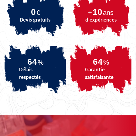
0
10
€
+
ans
Devis gratuits
d'expériences
80
80
%
%
Délais
Garantie
respectés
satisfaisante