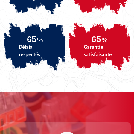
81
81
%
%
Délais
Garantie
respectés
satisfaisante