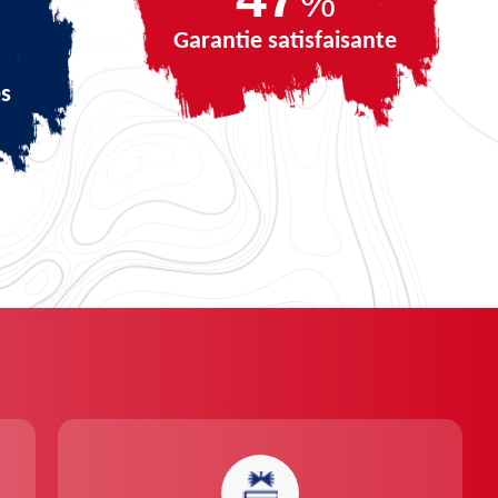
%
Garantie satisfaisante
és