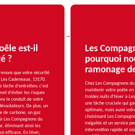
êle est-il
Les Compagn
té ?
pourquoi nou
ramonage de
enons que votre sécurité
 à Les Cadeneaux, 13170.
Chez Les Compagnons du
 tâche d'entretien; c'est
maintenir votre poêle en 
et d'éviter les risques
froides nuits d'hiver à 
ans le conduit de votre
une tâche cruciale qui ga
évastateurs. De plus, un
optimale, mais aussi votr
de de carbone, un gaz
choisissant Les Compagno
l à Les Compagnons du
inégalée et un service pe
, éliminant ainsi les
intervention rapide et so
s efficace. En hiver,