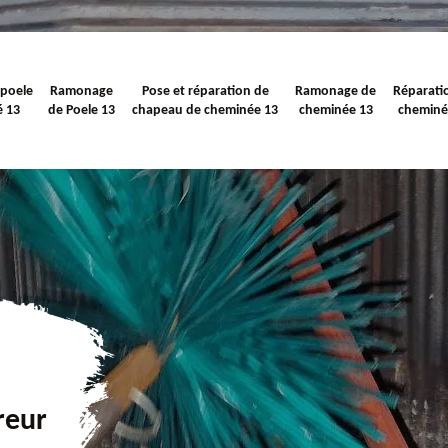
 poele
Ramonage
Pose et réparation de
Ramonage de
Réparati
é 13
de Poele 13
chapeau de cheminée 13
cheminée 13
cheminé
reur