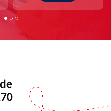
 de
170