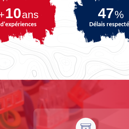
10
67
+
ans
%
d'expériences
Délais respect