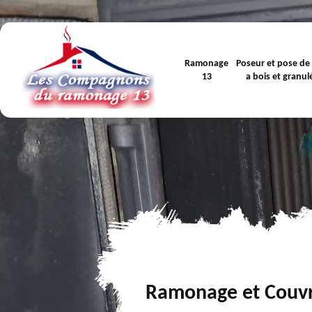
Ramonage
Poseur et pose de
13
a bois et granul
Ramonage et Couv