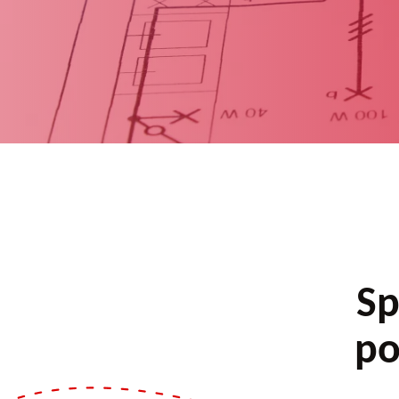
Sp
po