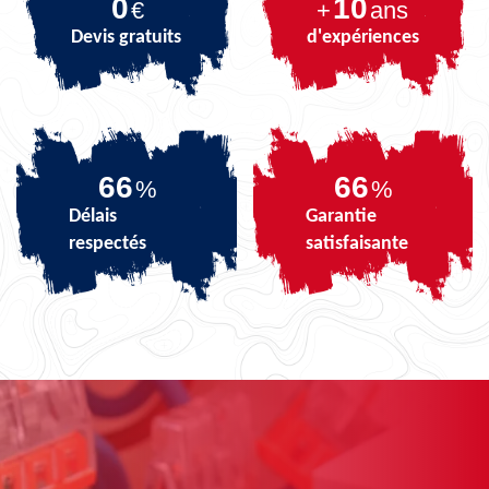
0
10
€
+
ans
Devis gratuits
d'expériences
81
81
%
%
Délais
Garantie
respectés
satisfaisante