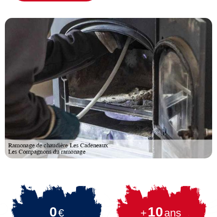
0
10
€
+
ans