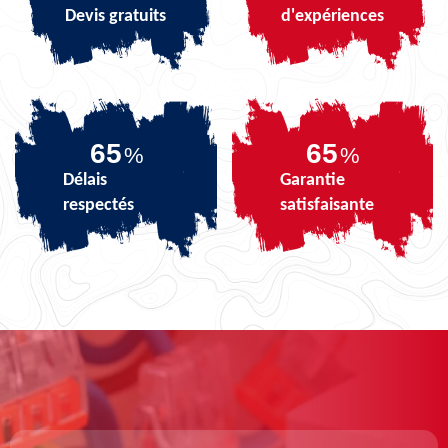
Devis gratuits
d'expériences
82
82
%
%
Délais
Garantie
respectés
satisfaisante