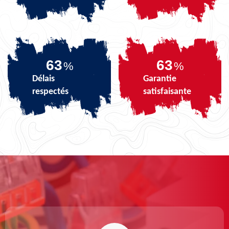
79
79
%
%
Délais
Garantie
respectés
satisfaisante