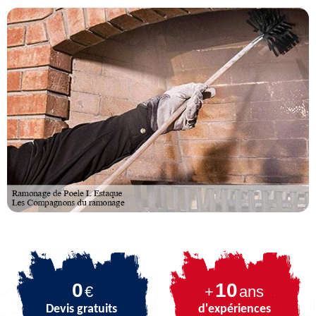
0
10
€
+
ans
Devis gratuits
d'expériences