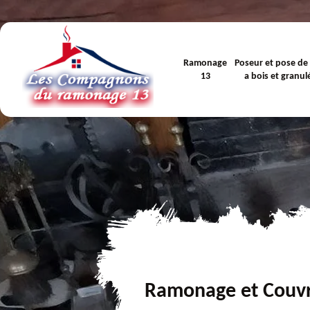
Ramonage
Poseur et pose de
13
a bois et granul
Ramonage et Couv