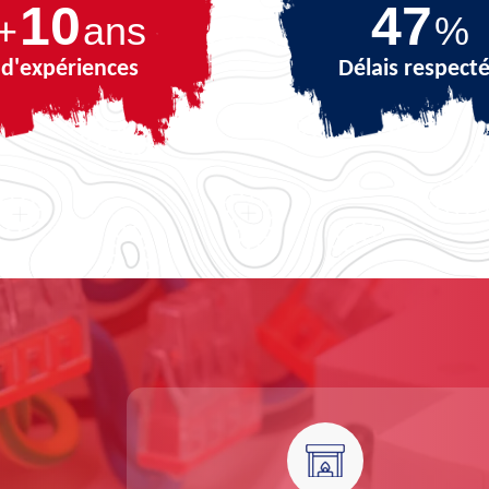
10
69
+
ans
%
d'expériences
Délais respect