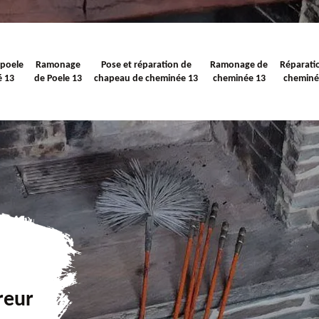
 poele
Ramonage
Pose et réparation de
Ramonage de
Réparati
é 13
de Poele 13
chapeau de cheminée 13
cheminée 13
cheminé
reur