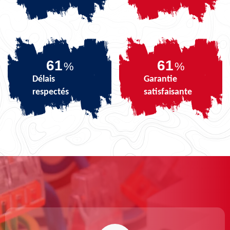
74
74
%
%
Délais
Garantie
respectés
satisfaisante