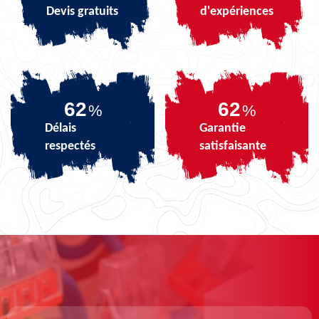
Devis gratuits
d'expériences
74
74
%
%
Délais
Garantie
respectés
satisfaisante