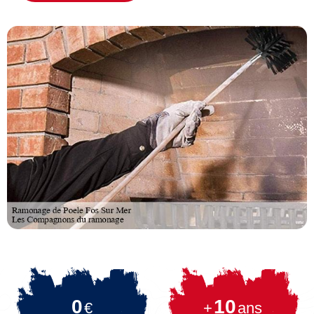
0
10
€
+
ans