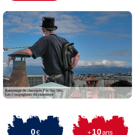
0
10
€
+
ans