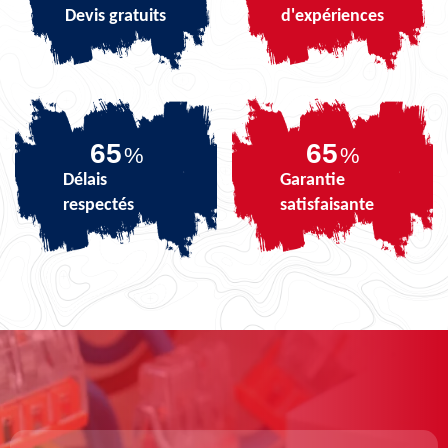
Devis gratuits
d'expériences
81
81
%
%
Délais
Garantie
respectés
satisfaisante