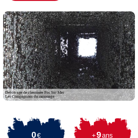
0
9
€
+
ans