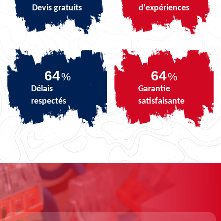
Devis gratuits
d'expériences
79
79
%
%
Délais
Garantie
respectés
satisfaisante