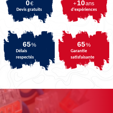
0
10
€
+
ans
Devis gratuits
d'expériences
82
82
%
%
Délais
Garantie
respectés
satisfaisante