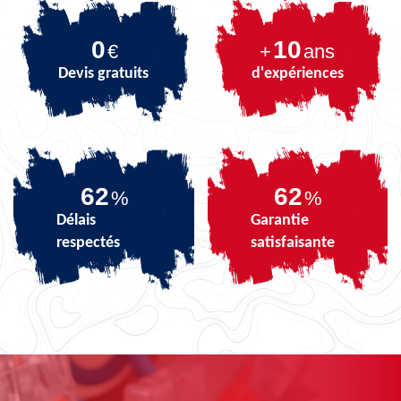
0
10
€
+
ans
Devis gratuits
d'expériences
73
73
%
%
Délais
Garantie
respectés
satisfaisante