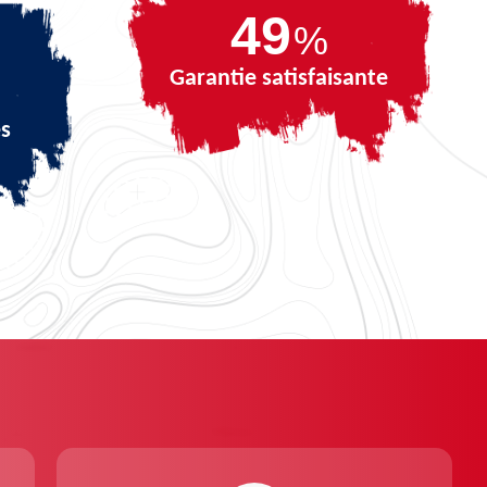
70
%
Garantie satisfaisante
és