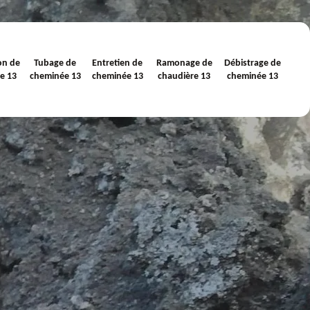
on de
Tubage de
Entretien de
Ramonage de
Débistrage de
e 13
cheminée 13
cheminée 13
chaudière 13
cheminée 13