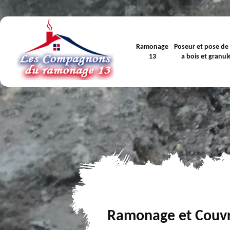
Ramonage
Poseur et pose de
13
a bois et granul
Ramonage et Couv