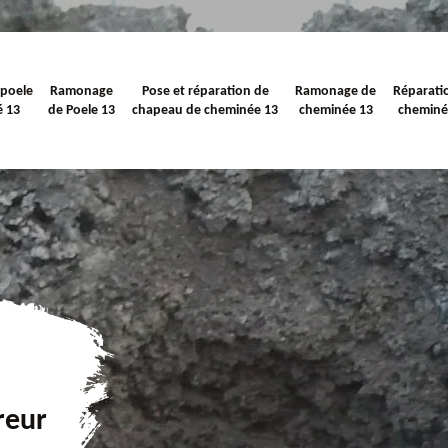
 poele
Ramonage
Pose et réparation de
Ramonage de
Réparati
é 13
de Poele 13
chapeau de cheminée 13
cheminée 13
cheminé
reur