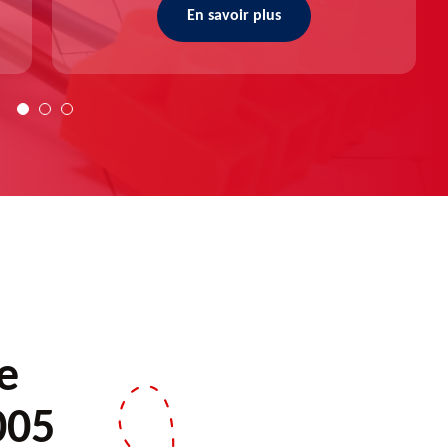
En savoir plus
e
005