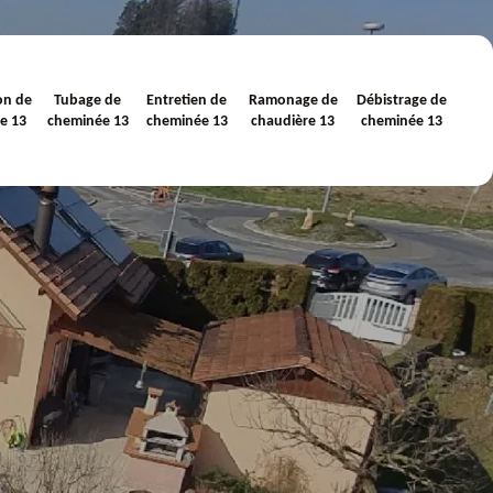
on de
Tubage de
Entretien de
Ramonage de
Débistrage de
e 13
cheminée 13
cheminée 13
chaudière 13
cheminée 13