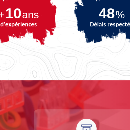
10
67
+
ans
%
d'expériences
Délais respect