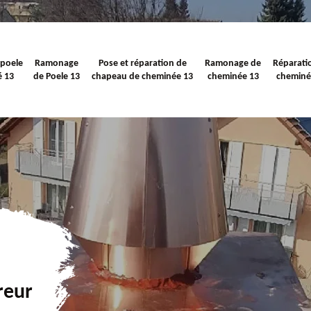
 poele
Ramonage
Pose et réparation de
Ramonage de
Réparati
é 13
de Poele 13
chapeau de cheminée 13
cheminée 13
cheminé
reur