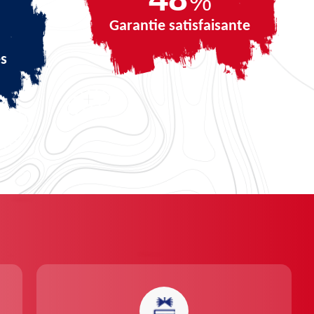
%
Garantie satisfaisante
és