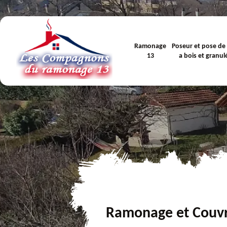
Ramonage
Poseur et pose de
13
a bois et granul
Ramonage et Couv