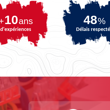
10
69
+
ans
%
d'expériences
Délais respect