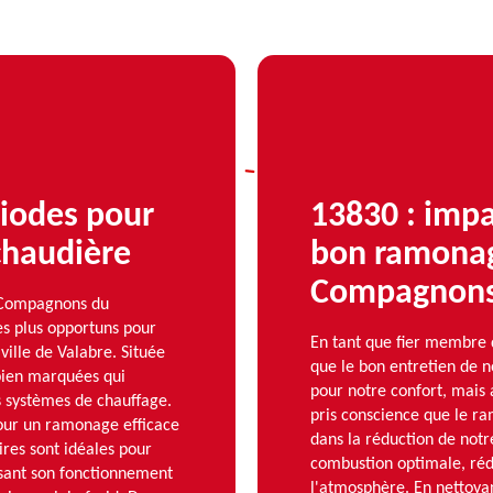
riodes pour
13830 : imp
chaudière
bon ramonag
Compagnons
s Compagnons du
es plus opportuns pour
En tant que fier membre
ille de Valabre. Située
que le bon entretien de n
 bien marquées qui
pour notre confort, mais 
s systèmes de chauffage.
pris conscience que le ra
pour un ramonage efficace
dans la réduction de not
ires sont idéales pour
combustion optimale, rédu
isant son fonctionnement
l'atmosphère. En nettoyan