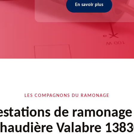
En savoir plus
LES COMPAGNONS DU RAMONAGE
estations de ramonage
haudière Valabre 138