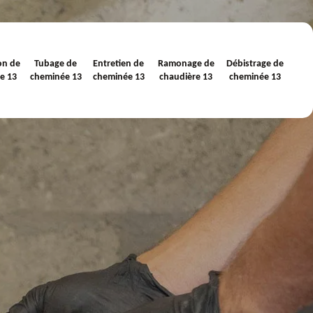
on de
Tubage de
Entretien de
Ramonage de
Débistrage de
e 13
cheminée 13
cheminée 13
chaudière 13
cheminée 13