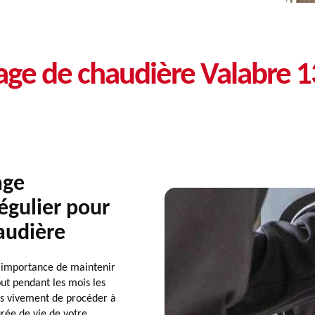
age de chaudière Valabre 
age
égulier pour
haudière
importance de maintenir
ut pendant les mois les
ns vivement de procéder à
rée de vie de votre