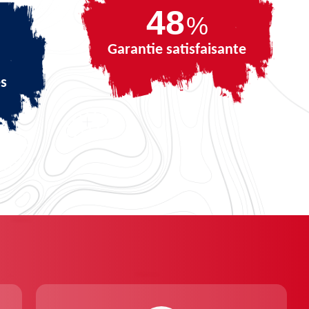
69
%
Garantie satisfaisante
és