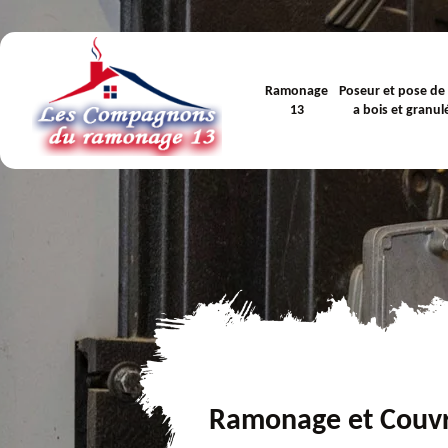
Ramonage
Poseur et pose de
13
a bois et granul
Ramonage et Couv