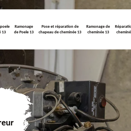
 poele
Ramonage
Pose et réparation de
Ramonage de
Réparati
é 13
de Poele 13
chapeau de cheminée 13
cheminée 13
cheminé
reur